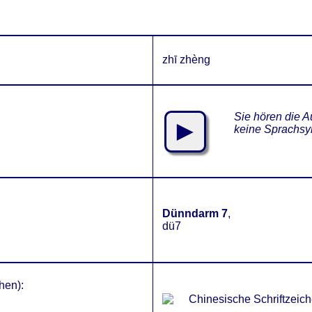
zhī zhèng
Sie hören die A
►
keine Sprachsy
Dünndarm 7
,
dü7
hen):