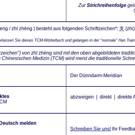
Zur
Strichreihenfolge
gel
ng / zhī zhèng ) besteht aus folgenden Schriftzeichen*:
支
(zhi)
verlassen Sie dieses TCM-Wörterbuch und gelangen in der "normale" Han Trai
zzeichen") von
zhī zhèng
sind mit den oben abgebildeten traditi
en Chinesischen Medizin (TCM) wird meist die traditionelle Sch
Der Dünndarm-Meridian
ktes
abzweigen | direkt | direkte
 TCM
f Deutsch melden
Schreiben Sie uns!
Ihr Feedbac