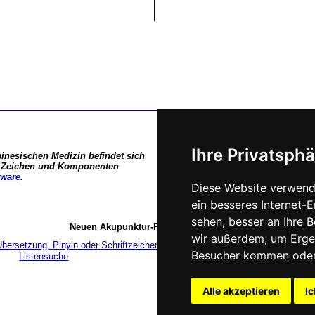
Ihre Privatsphä
hinesischen Medizin befindet sich
en Zeichen und Komponenten
tware
.
Diese Website verwend
ein besseres Internet-
sehen, besser an Ihre 
Neuen Akupunktur-Punkt nachschlagen:
wir außerdem, um Erge
Besucher kommen oder 
Listensuche
Suchbegriff eingeben
Alle akzeptieren
Ic
Alle Inhalte sind urheberr