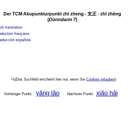
Der TCM Akupunkturpunkt zhi zheng - 支正 - zhī zhèng
(
Dünndarm 7
)
sh translation
aduction française
aducción española
🔍(Das Suchfeld erscheint hier nur, wenn Sie
Cookies erlauben
)
yăng lăo
xiăo hăi
Vorheriger Punkt:
Nächster Punkt: