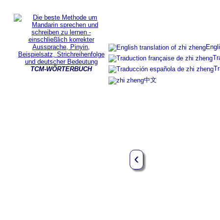
Engli
Tr
Tr
TCM-WÖRTERBUCH
中文
‹