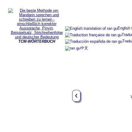
English 
Tradu
Tradu
TCM-WÖRTERBUCH
中文
‹