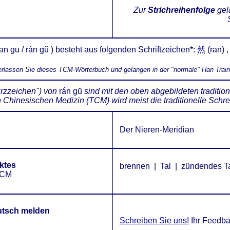
Zur
Strichreihenfolge
gel
n gu / rán gŭ ) besteht aus folgenden Schriftzeichen*:
然
(ran) 
verlassen Sie dieses TCM-Wörterbuch und gelangen in der "normale" Han Trai
urzzeichen") von
rán gŭ
sind mit den oben abgebildeten traditio
en Chinesischen Medizin (TCM) wird meist die traditionelle Sch
Der Nieren-Meridian
ktes
brennen | Tal | zündendes T
 TCM
eutsch melden
Schreiben Sie uns!
Ihr Feedbac