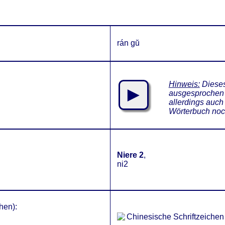
rán gŭ
Hinweis:
Dieses
►
ausgesprochen 
allerdings auch
Wörterbuch noch
Niere 2
,
ni2
hen):