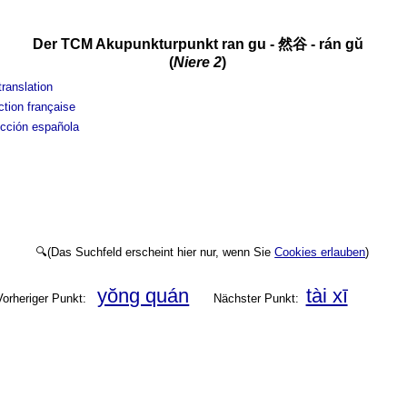
Der TCM Akupunkturpunkt ran gu - 然谷 - rán gŭ
(
Niere 2
)
translation
ction française
cción española
🔍(Das Suchfeld erscheint hier nur, wenn Sie
Cookies erlauben
)
yŏng quán
tài xī
Vorheriger Punkt:
Nächster Punkt: